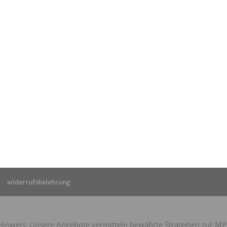
tseite
»
MPU Alzey:
hrung nach positiver MPU
Herrn K.
widerrufsbelehrung
nweis: Unsere Angebote vermitteln bewährte Strategien zur MPU-