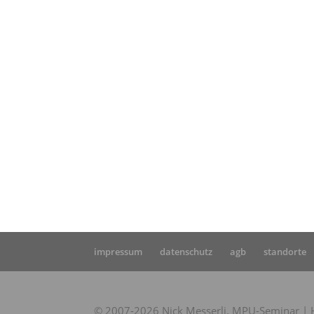
Star
Erfa
von 
impressum
datenschutz
agb
standorte
© 2007-2026 Nick Messerli, MPU-Seminar | Hi