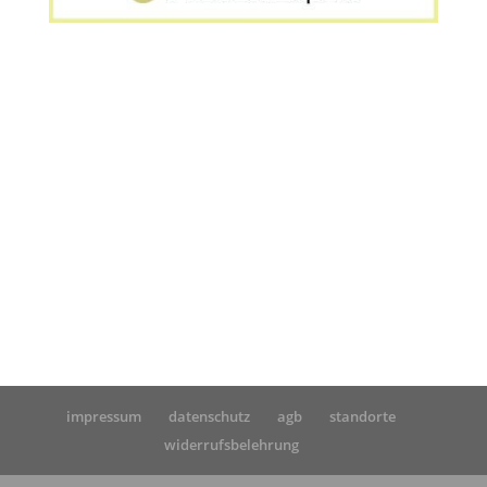
Startseite
»
Ihre Nachricht an uns
impressum
datenschutz
agb
standorte
widerrufsbelehrung