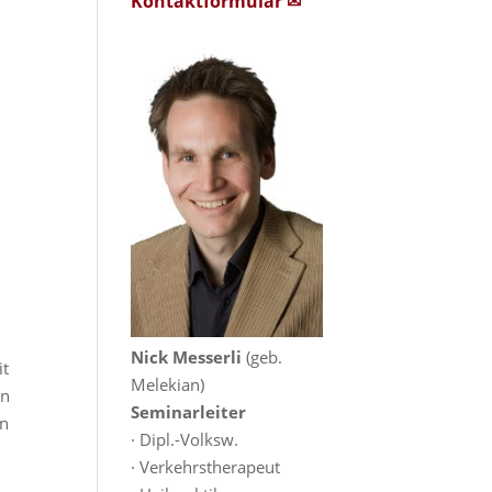
Kontaktformular ✉
Nick Messerli
(geb.
it
Melekian)
en
Seminarleiter
en
· Dipl.-Volksw.
· Verkehrstherapeut