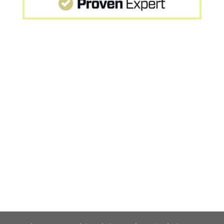
Startseite
»
MPU Erfahrung von Herrn H. wohnhaft
in bei Ingolstadt – Teilnehmer des MPU-Seminars
von Nick Melekian