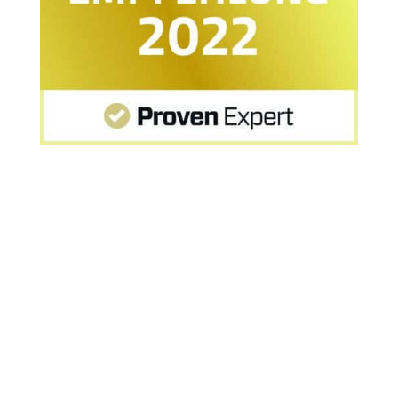
Startseite
»
MPU Karlsruhe: Erfahrung nach
positiver MPU von Frau R.