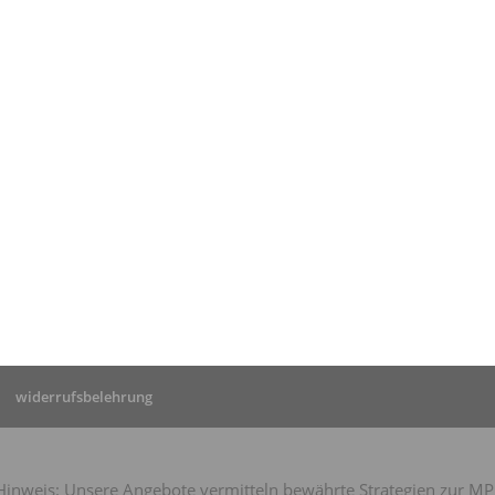
tseite
»
MPU Köln: Erfahrung
 positiver MPU von Herrn
widerrufsbelehrung
nweis: Unsere Angebote vermitteln bewährte Strategien zur MPU-