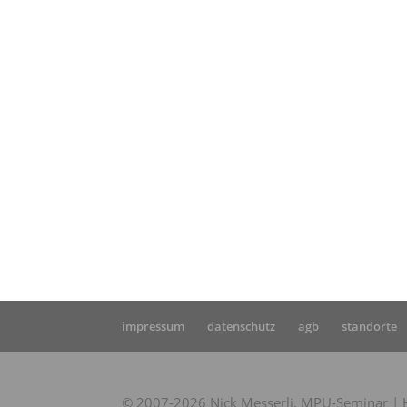
Star
nach
H.
impressum
datenschutz
agb
standorte
© 2007-2026 Nick Messerli, MPU-Seminar | Hi