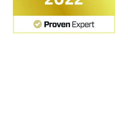
Startseite
»
MPU Offenburg: MPU-Erfahrungen von
Herrn F.