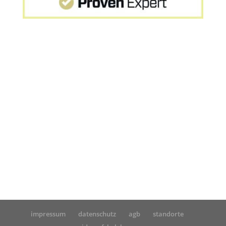
Startseite
»
MPU Online-Seminar: Erfahrung nach
positiver MPU von Frau B.
impressum
datenschutz
agb
standorte