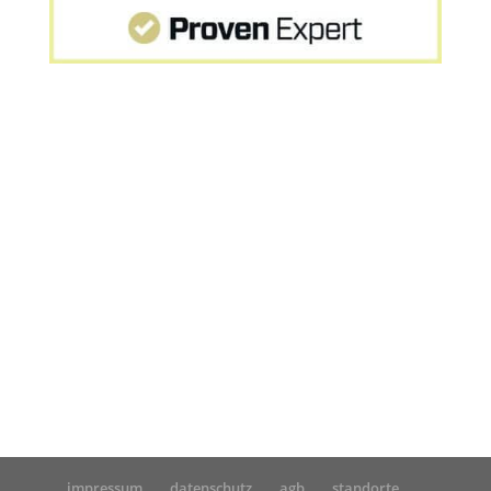
Startseite
»
MPU Paderborn: Erfahrung nach
positiver MPU von Herrn H.
impressum
datenschutz
agb
standorte