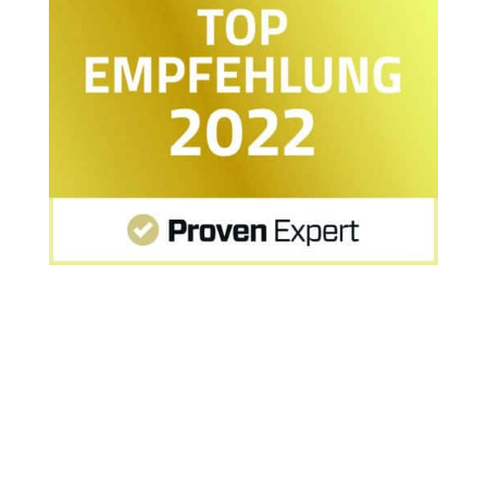
Startseite
»
MPU-Rückmeldung von Herrn C. aus
Mörfelden-Walldorf bei Frankfurt/Darmstadt