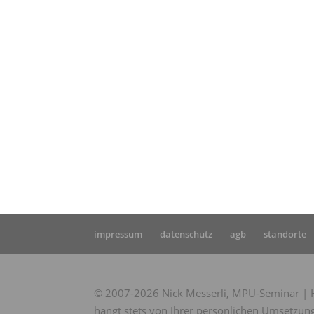
Star
MPU
impressum
datenschutz
agb
standorte
© 2007-2026 Nick Messerli, MPU-Seminar | Hi
hängt stets von Ihrer persönlichen Umsetzung