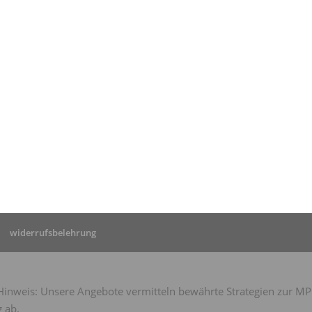
tseite
»
MPU Taunusstein:
-Erfahrung von Herrn G.
widerrufsbelehrung
nweis: Unsere Angebote vermitteln bewährte Strategien zur MPU-
 ab.