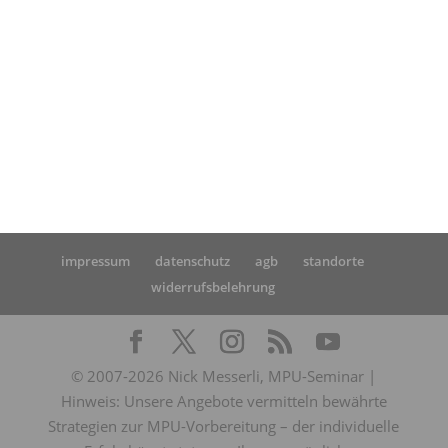
Startseite
»
MPU Video-Kurs: Erfahrung nach
positiver MPU von Frau N.
impressum
datenschutz
agb
standorte
widerrufsbelehrung
© 2007-2026 Nick Messerli, MPU-Seminar |
Hinweis: Unsere Angebote vermitteln bewährte
Strategien zur MPU-Vorbereitung – der individuelle