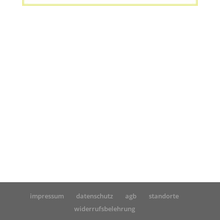
Startseite
»
MPU wegen Straftat vorbereiten: so
geht’s
»
MPU wegen Straftat vorbereiten: so geht’s
impressum
datenschutz
agb
standorte
widerrufsbelehrung