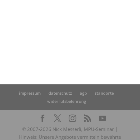
Startseite
»
MPU Kurs Empfehlung
impressum
datenschutz
agb
standorte
widerrufsbelehrung
© 2007-2026 Nick Messerli, MPU-Seminar |
Hinweis: Unsere Angebote vermitteln bewährte