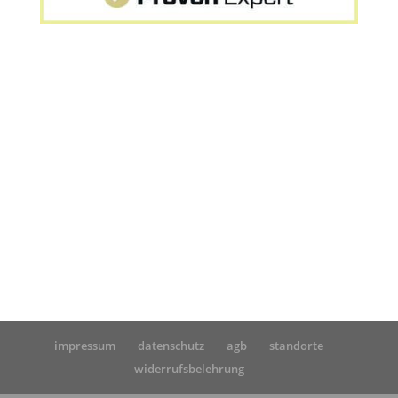
Startseite
»
MPU Vorbereitung München
impressum
datenschutz
agb
standorte
widerrufsbelehrung