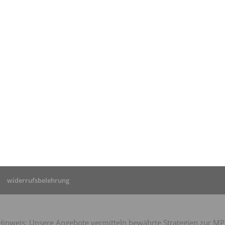
tseite
»
Was kostet eine
 wirklich?
»
Was kostet eine
 wirklich?
widerrufsbelehrung
nweis: Unsere Angebote vermitteln bewährte Strategien zur MPU-