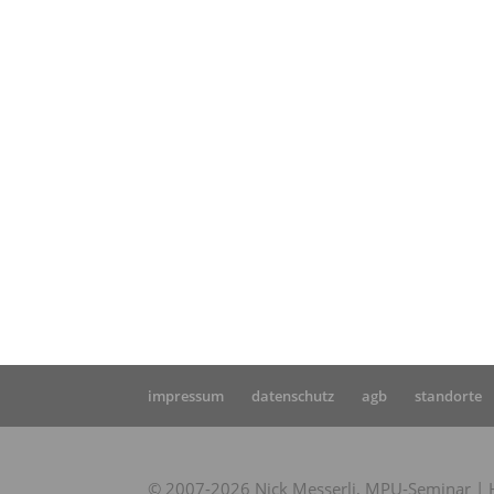
Star
MPU
MPU
impressum
datenschutz
agb
standorte
© 2007-2026 Nick Messerli, MPU-Seminar | Hi