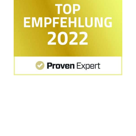
Startseite
»
Wie lange Abstinenznachweis Alkohol
MPU?
»
Wie lange Abstinenznachweis Alkohol