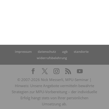
MPU?
impressum
datenschutz
agb
standorte
widerrufsbelehrung
© 2007-2026 Nick Messerli, MPU-Seminar |
Hinweis: Unsere Angebote vermitteln bewährte
Strategien zur MPU-Vorbereitung – der individuelle
Erfolg hängt stets von Ihrer persönlichen
Umsetzung ab.