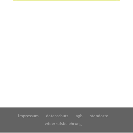
Startseite
»
Alkohol MPU vorbereiten – so gehen Sie
richtig vor
impressum
datenschutz
agb
standorte
widerrufsbelehrung