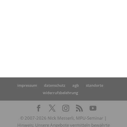
Startseite
»
MPU-Erfahrung und aktuelle
Rückmeldung zum MPU-Seminar einer unserer
Teilnehmer aus Wiesbaden
impressum
datenschutz
agb
standorte
widerrufsbelehrung
© 2007-2026 Nick Messerli, MPU-Seminar |
Hinweis: Unsere Angebote vermitteln bewährte