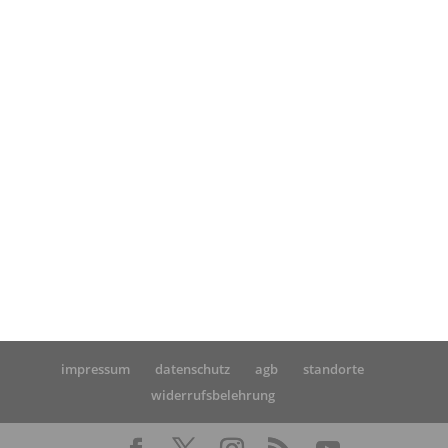
Startseite
»
MPU Erfahrung von Herrn F. aus
Hamburg
impressum
datenschutz
agb
standorte
widerrufsbelehrung