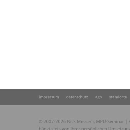
Star
MPU
impressum
datenschutz
agb
standorte
© 2007-2026 Nick Messerli, MPU-Seminar | Hi
hängt stets von Ihrer persönlichen Umsetzung