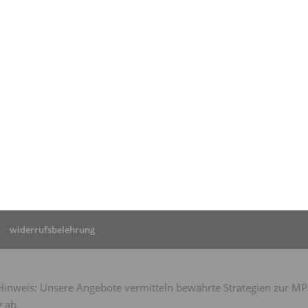
tseite
»
MPU Kempten:
-Erfahrung von Herrn D.
widerrufsbelehrung
nweis: Unsere Angebote vermitteln bewährte Strategien zur MPU-
 ab.