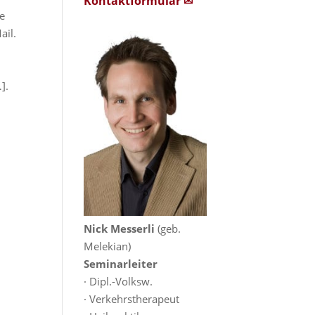
Kontaktformular ✉
fe
ail.
].
Nick Messerli
(geb.
Melekian)
Seminarleiter
· Dipl.-Volksw.
· Verkehrstherapeut