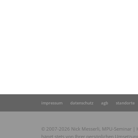
Star
Erfa
impressum
datenschutz
agb
standorte
© 2007-2026 Nick Messerli, MPU-Seminar | Hi
hängt stets von Ihrer persönlichen Umsetzung