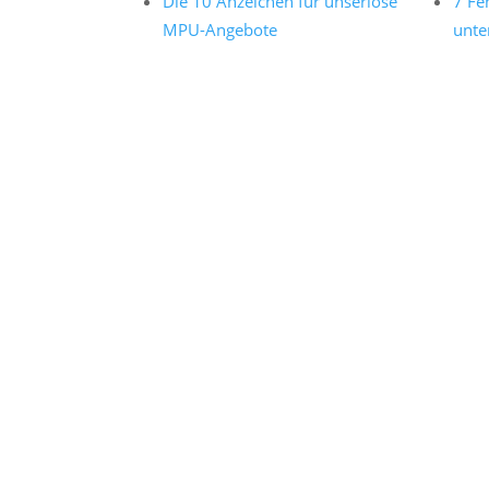
Die 10 Anzeichen für unseriöse
7 Fe
MPU-Angebote
unte