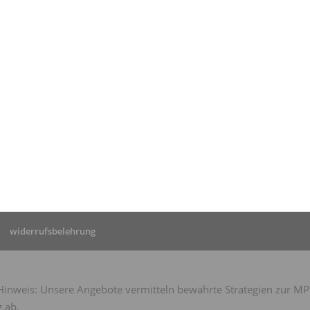
tseite
»
MPU Limburg: MPU-
hrung von Herrn L.
widerrufsbelehrung
nweis: Unsere Angebote vermitteln bewährte Strategien zur MPU-
 ab.