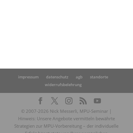
Startseite
»
MPU Online-Seminar: Erfahrung nach
positiver MPU von Frau A.
impressum
datenschutz
agb
standorte
widerrufsbelehrung
© 2007-2026 Nick Messerli, MPU-Seminar |
Hinweis: Unsere Angebote vermitteln bewährte
Strategien zur MPU-Vorbereitung – der individuelle