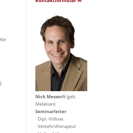
Kontaktformular ✉
Wie
g
Nick Messerli
(geb.
Melekian)
s
Seminarleiter
· Dipl.-Volksw.
· Verkehrstherapeut