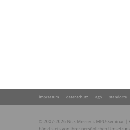
Star
leis
impressum
datenschutz
agb
standorte
© 2007-2026 Nick Messerli, MPU-Seminar | Hi
hängt stets von Ihrer persönlichen Umsetzung