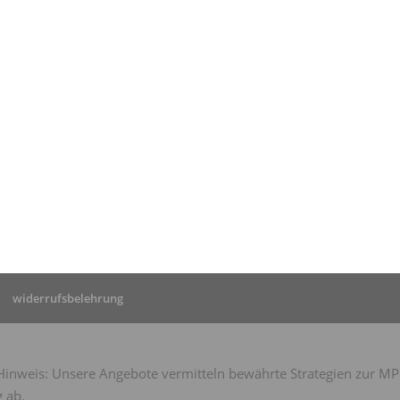
tseite
»
mpu
tungsdiagnostik
widerrufsbelehrung
nweis: Unsere Angebote vermitteln bewährte Strategien zur MPU-
 ab.