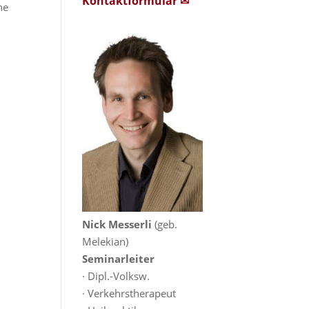
Kontaktformular ✉
he
Nick Messerli
(geb.
Melekian)
Seminarleiter
· Dipl.-Volksw.
· Verkehrstherapeut