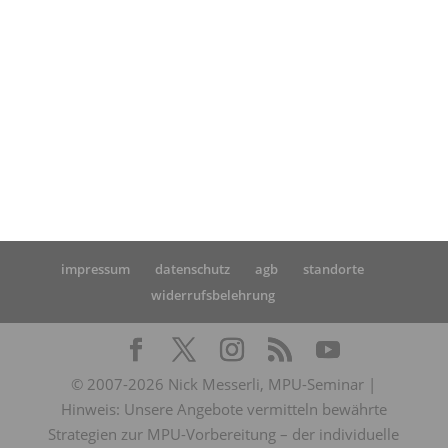
Startseite
»
MPU Mecklenburg-Vorpommern
impressum
datenschutz
agb
standorte
widerrufsbelehrung
© 2007-2026 Nick Messerli, MPU-Seminar |
Hinweis: Unsere Angebote vermitteln bewährte
Strategien zur MPU-Vorbereitung – der individuelle