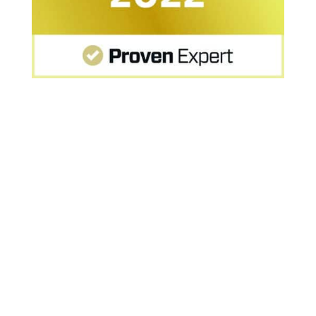
Startseite
»
Fazit zum Erfolg bisheriger
Fahreignungsseminare