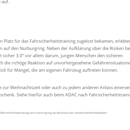
 auf.
n Platz für das Fahrsicherheitstraining zugelost bekamen, erlebte
en auf den Nürburgring. Neben der Aufklärung über die Risiken b
t sicher 3.0“ vor allem darum, jungen Menschen den sicheren
 die richtige Reaktion auf unvorhergesehene Gefahrensituation
lick für Mängel, die am eigenen Fahrzeug auftreten können.
de zur Weihnachtszeit oder auch zu jedem anderen Anlass einersei
Geschenk. Siehe hierfür auch beim ADAC nach Fahrsicherheitstraini
/fahrsicherheitstraining-am-nuerburgring-als-abschluss-der-verkehrssicherheitsaktion/