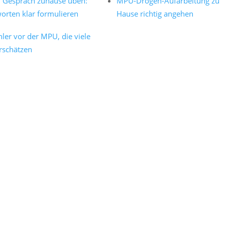
Gespräch zuhause üben:
MPU-Drogen-Aufarbeitung zu
orten klar formulieren
Hause richtig angehen
hler vor der MPU, die viele
rschätzen