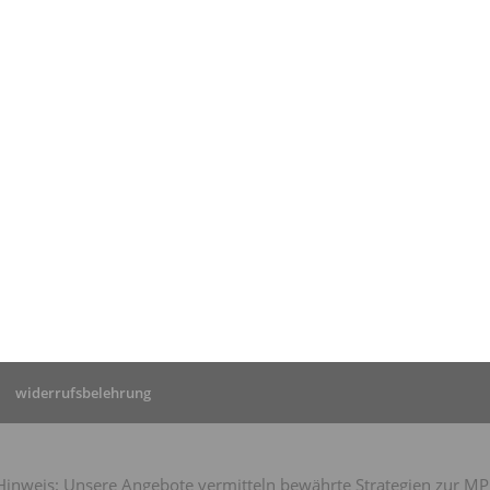
tseite
»
sicherheitstraining für junge
e – Sicherheit im Verkehr
widerrufsbelehrung
nweis: Unsere Angebote vermitteln bewährte Strategien zur MPU-