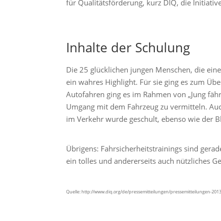
für Qualitätsförderung, kurz DIQ, die Initiative
Inhalte der Schulung
Die 25 glücklichen jungen Menschen, die eine
ein wahres Highlight. Für sie ging es zum Üb
Autofahren ging es im Rahmen von „Jung fähr
Umgang mit dem Fahrzeug zu vermitteln. Auch
im Verkehr wurde geschult, ebenso wie der B
Übrigens: Fahrsicherheitstrainings sind gera
ein tolles und andererseits auch nützliches 
Quelle: http://www.diq.org/de/pressemitteilungen/pressemitteilungen-2013