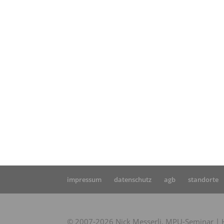
Star
Fahr
Leut
impressum
datenschutz
agb
standorte
© 2007-2026 Nick Messerli, MPU-Seminar | Hi