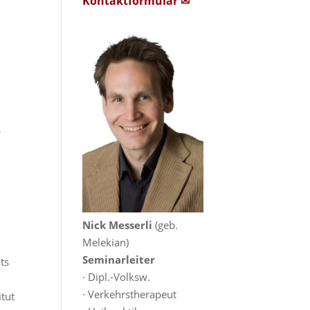
Kontaktformular ✉
r
Nick Messerli
(geb.
Melekian)
Seminarleiter
ts
· Dipl.-Volksw.
· Verkehrstherapeut
itut