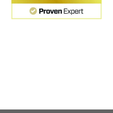
Startseite
»
Wie läuft die MPU ab? Der Ablauf klar
erklärt