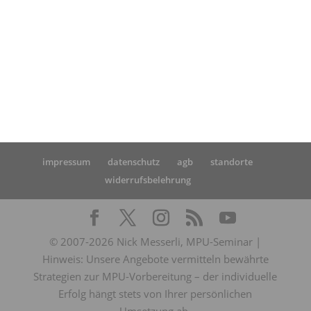
positiver MPU von Frau B.
impressum
datenschutz
agb
standorte
widerrufsbelehrung
© 2007-2026 Nick Messerli, MPU-Seminar |
Hinweis: Unsere Angebote vermitteln bewährte
Strategien zur MPU-Vorbereitung – der individuelle
Erfolg hängt stets von Ihrer persönlichen
Umsetzung ab.