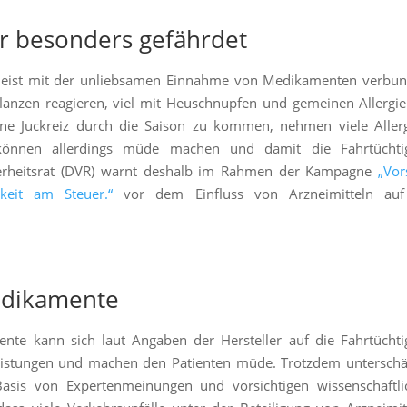
er besonders gefährdet
meist mit der unliebsamen Einnahme von Medikamenten verbun
lanzen reagieren, viel mit Heuschnupfen und gemeinen Allergi
e Juckreiz durch die Saison zu kommen, nehmen viele Allerg
l können allerdings müde machen und damit die Fahrtüchtig
cherheitsrat (DVR) warnt deshalb im Rahmen der Kampagne
„Vor
keit am Steuer.“
vor dem Einfluss von Arzneimitteln auf
edikamente
nte kann sich laut Angaben der Hersteller auf die Fahrtüchti
Leistungen und machen den Patienten müde. Trotzdem unterschä
 Basis von Expertenmeinungen und vorsichtigen wissenschaftli