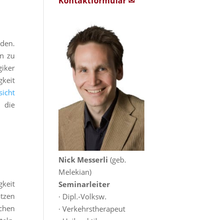
Kontaktformular ✉
den.
en zu
iker
keit
sicht
 die
Nick Messerli
(geb.
Melekian)
gkeit
Seminarleiter
tzen
· Dipl.-Volksw.
chen
· Verkehrstherapeut