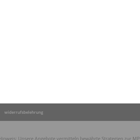
tseite
»
Sekundenschlaf
ch
schnupfenmedikamente
widerrufsbelehrung
nweis: Unsere Angebote vermitteln bewährte Strategien zur MPU-