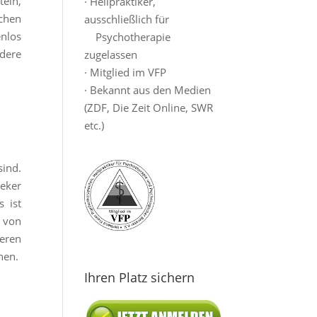
teln,
· Heilpraktiker,
chen
ausschließlich für
enlos
Psychotherapie
ndere
zugelassen
· Mitglied im VFP
· Bekannt aus den Medien
(ZDF, Die Zeit Online, SWR
etc.)
ind.
heker
 ist
n von
eren
nen.
Ihren Platz sichern