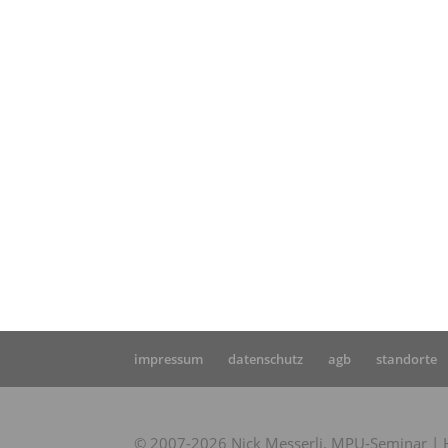
Star
dur
Heu
impressum
datenschutz
agb
standorte
© 2007-2026 Nick Messerli, MPU-Seminar | Hi