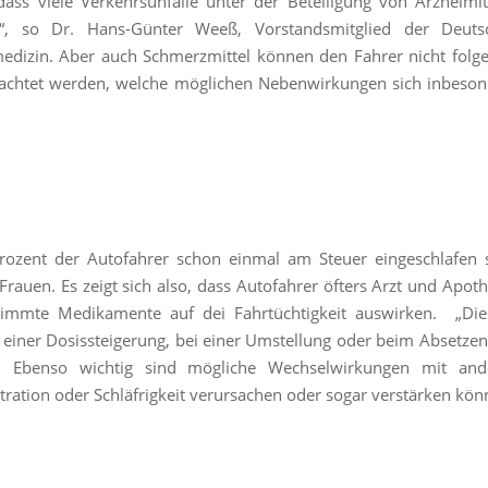
ss viele Verkehrsunfälle unter der Beteiligung von Arzneimit
n“, so Dr. Hans-Günter Weeß, Vorstandsmitglied der Deuts
medizin. Aber auch Schmerzmittel können den Fahrer nicht folg
 geachtet werden, welche möglichen Nebenwirkungen sich inbeso
rozent der Autofahrer schon einmal am Steuer eingeschlafen s
rauen. Es zeigt sich also, dass Autofahrer öfters Arzt und Apot
timmte Medikamente auf dei Fahrtüchtigkeit auswirken. „Dies
einer Dosissteigerung, bei einer Umstellung oder beim Absetze
ß. Ebenso wichtig sind mögliche Wechselwirkungen mit and
ation oder Schläfrigkeit verursachen oder sogar verstärken kön